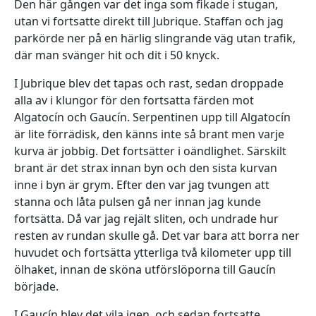
Den här gången var det inga som fikade i stugan,
utan vi fortsatte direkt till Jubrique. Staffan och jag
parkörde ner på en härlig slingrande väg utan trafik,
där man svänger hit och dit i 50 knyck.
I Jubrique blev det tapas och rast, sedan droppade
alla av i klungor för den fortsatta färden mot
Algatocín och Gaucín. Serpentinen upp till Algatocín
är lite förrädisk, den känns inte så brant men varje
kurva är jobbig. Det fortsätter i oändlighet. Särskilt
brant är det strax innan byn och den sista kurvan
inne i byn är grym. Efter den var jag tvungen att
stanna och låta pulsen gå ner innan jag kunde
fortsätta. Då var jag rejält sliten, och undrade hur
resten av rundan skulle gå. Det var bara att borra ner
huvudet och fortsätta ytterliga två kilometer upp till
ölhaket, innan de sköna utförslöporna till Gaucín
började.
I Gaucín blev det vila igen, och sedan fortsatte