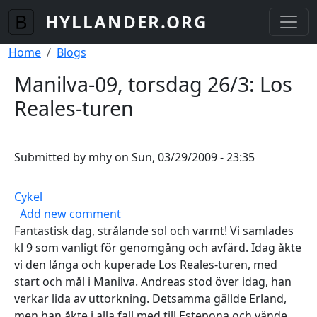
Skip to main content
HYLLANDER.ORG
Breadcrumb
Home
Blogs
Manilva-09, torsdag 26/3: Los
Reales-turen
Submitted by
mhy
on
Sun, 03/29/2009 - 23:35
Cykel
Add new comment
Fantastisk dag, strålande sol och varmt! Vi samlades
kl 9 som vanligt för genomgång och avfärd. Idag åkte
vi den långa och kuperade Los Reales-turen, med
start och mål i Manilva. Andreas stod över idag, han
verkar lida av uttorkning. Detsamma gällde Erland,
men han åkte i alla fall med till Estepona och vände