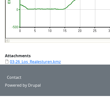
Attachments
03-26_Los_Realesturen.kmz
Footer
Contact
Powered by
Drupal