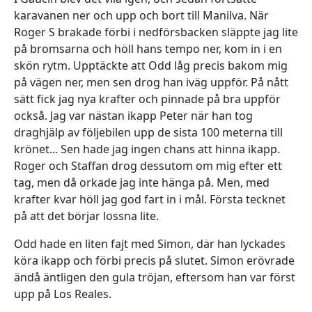
karavanen ner och upp och bort till Manilva. När
Roger S brakade förbi i nedförsbacken släppte jag lite
på bromsarna och höll hans tempo ner, kom in i en
skön rytm. Upptäckte att Odd låg precis bakom mig
på vägen ner, men sen drog han iväg uppför. På nått
sätt fick jag nya krafter och pinnade på bra uppför
också. Jag var nästan ikapp Peter när han tog
draghjälp av följebilen upp de sista 100 meterna till
krönet... Sen hade jag ingen chans att hinna ikapp.
Roger och Staffan drog dessutom om mig efter ett
tag, men då orkade jag inte hänga på. Men, med
krafter kvar höll jag god fart in i mål. Första tecknet
på att det börjar lossna lite.
Odd hade en liten fajt med Simon, där han lyckades
köra ikapp och förbi precis på slutet. Simon erövrade
ändå äntligen den gula tröjan, eftersom han var först
upp på Los Reales.