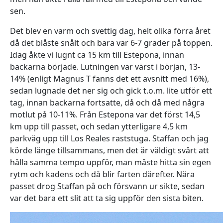
sen.
Det blev en varm och svettig dag, helt olika förra året
då det blåste snålt och bara var 6-7 grader på toppen.
Idag åkte vi lugnt ca 15 km till Estepona, innan
backarna började. Lutningen var värst i början, 13-
14% (enligt Magnus T fanns det ett avsnitt med 16%),
sedan lugnade det ner sig och gick t.o.m. lite utför ett
tag, innan backarna fortsatte, då och då med några
motlut på 10-11%. Från Estepona var det först 14,5
km upp till passet, och sedan ytterligare 4,5 km
parkväg upp till Los Reales raststuga. Staffan och jag
körde länge tillsammans, men det är väldigt svårt att
hålla samma tempo uppför, man måste hitta sin egen
rytm och kadens och då blir farten därefter. Nära
passet drog Staffan på och försvann ur sikte, sedan
var det bara ett slit att ta sig uppför den sista biten.