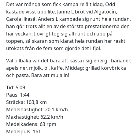
Det var många som fick kämpa rejält idag, Odd
kastade visst upp lite, Janne L bröt vid Algatocín,
Carola likaså. Anders L kämpade sig runt hela rundan,
han gör trots allt en av de största prestationerna den
här veckan. I övrigt tog sig all runt och upp på
toppen, så skaran som klarat hela rundan har raskt
utökats från de fem som gjorde det i fjol.
Väl tillbaka var det bara att kasta i sig energi: bananer,
apelsiner, mjölk, öl, kaffe. Middag: grillad korvbricka
och pasta. Bara att mula in!
Tid: 5:09
Paus: 1:44
Sträcka: 103,8 km
Medelhastighet: 20,1 km/h
Maxhastighet: 62,2 km/h
Medelkadens: 63 rpm
Medelpuls: 161